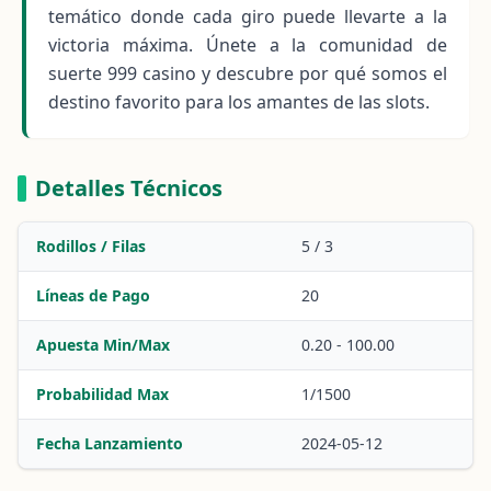
temático donde cada giro puede llevarte a la
victoria máxima. Únete a la comunidad de
suerte 999 casino y descubre por qué somos el
destino favorito para los amantes de las slots.
Detalles Técnicos
Rodillos / Filas
5 / 3
Líneas de Pago
20
Apuesta Min/Max
0.20 - 100.00
Probabilidad Max
1/1500
Fecha Lanzamiento
2024-05-12