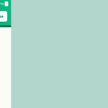
País
se