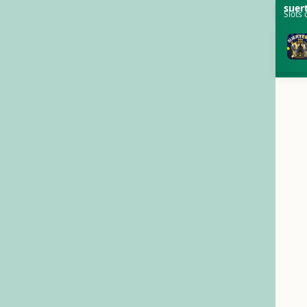
suer
Slots 