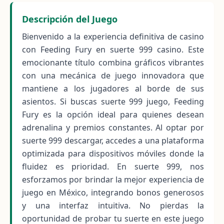
Descripción del Juego
Bienvenido a la experiencia definitiva de casino
con Feeding Fury en suerte 999 casino. Este
emocionante título combina gráficos vibrantes
con una mecánica de juego innovadora que
mantiene a los jugadores al borde de sus
asientos. Si buscas suerte 999 juego, Feeding
Fury es la opción ideal para quienes desean
adrenalina y premios constantes. Al optar por
suerte 999 descargar, accedes a una plataforma
optimizada para dispositivos móviles donde la
fluidez es prioridad. En suerte 999, nos
esforzamos por brindar la mejor experiencia de
juego en México, integrando bonos generosos
y una interfaz intuitiva. No pierdas la
oportunidad de probar tu suerte en este juego